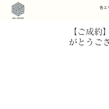
各エ
【ご成約
がとうご