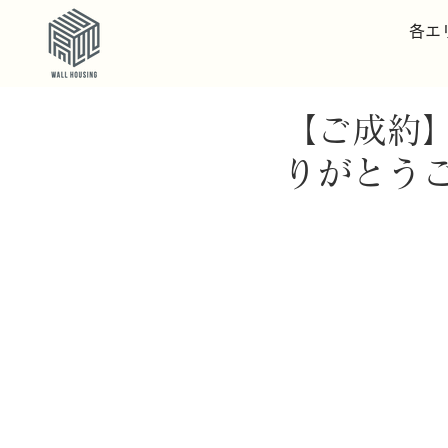
各エ
【ご成約
りがとう