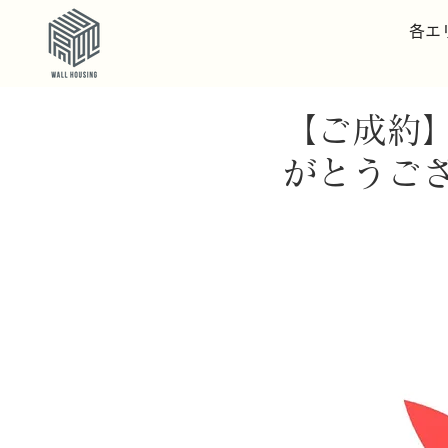
各エ
【ご成約
がとうご