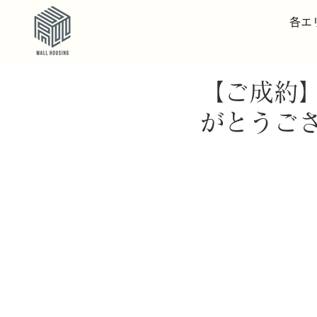
各エ
【ご成約
がとうご