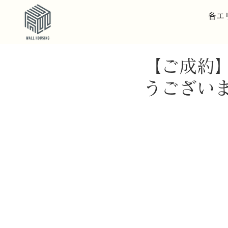
各エ
【ご成約
うござい