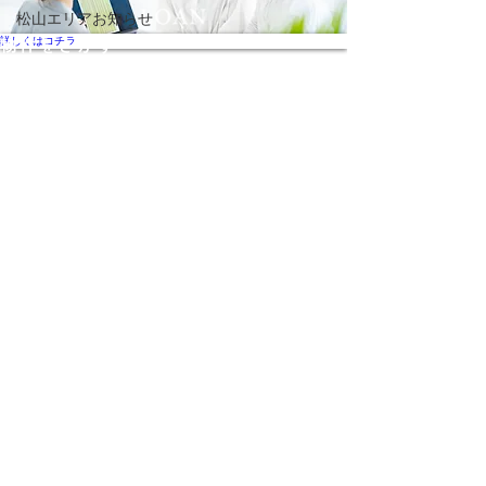
松山エリアお知らせ
詳しくはコチラ
物件をさがす
関西エリア
徳島エリア
高松エリア
松山エリア
高知エリア
トチリク
家をつくる
注文住宅
お客さまの声
よくあるご相
談
住宅ローンについて
ご契約の流れ
WALLについて
会社案内
事業内容
お知らせ
採用情報
WALL RESORT
お問い合わせ