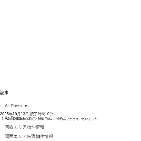
記事
All Posts
2025年10月13日
読了時間: 0分
All Posts
【ご成約】高知市白石町／新築戸建のご成約ありがとうございました。
関西エリア物件情報
関西エリア厳選物件情報