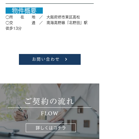
　物件概要　
◯所　　在　　地　／　
大阪府堺市東区高松
◯交　　　　　通　／　南海高野線「北野田」駅　
徒歩13
分
お問い合わせ
詳しくはコチラ