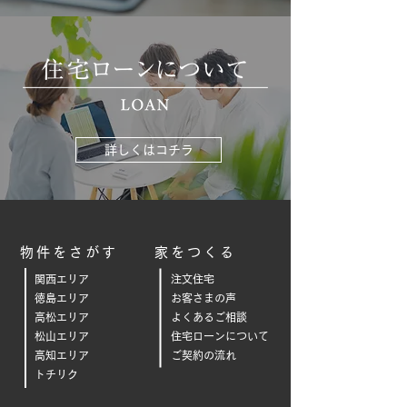
詳しくはコチラ
物件をさがす
家をつくる
関西エリア
注文住宅
徳島エリア
お客さまの声
高松エリア
よくあるご相
談
松山エリア
住宅ローンについて
高知エリア
ご契約の流れ
トチリク