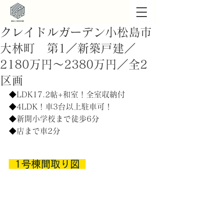
クレイドルガーデン小松島市
大林町 第1／新築戸建／
2180万円～2380万円／全2
区画
◆
LDK17.2帖+和室！全室収納付
◆
4LDK！車3台以上駐車可！
◆
新開小学校まで徒歩6分
◆
店まで車2分
  1号棟間取り図  