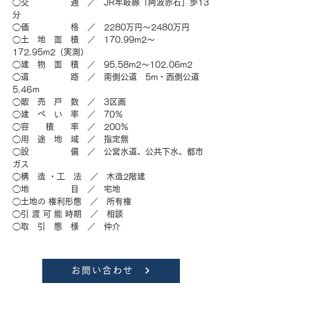
◯交　　　　　通　／　JR牟岐線「阿波赤石」歩13
分
◯価　　　　　格　／　2280万円～2480万円
◯土　地　面　積　／　170.99m2～
172.95m2（実測）
◯建　物　面　積　／　95.58m2～102.06m2
◯道　　　　　路　／　南側公道　5m・西側公道
5.46ｍ
◯販　売　戸　数　／　3区画
◯建　ぺ　い　率　／　70％
◯容　　積　　率　／　200％
◯用　途　地　域　／　指定無
◯設　　　　　備　／　公営水道、公共下水、都市
ガス
◯構　造 ・工　法　／　
木造2階建
◯地　　　　　目　／   宅地
◯土地の 権利形態　／　所有権
◯引 渡 可 能 時期　／　相談
◯取　引　態　様　／　仲介
お問い合わせ