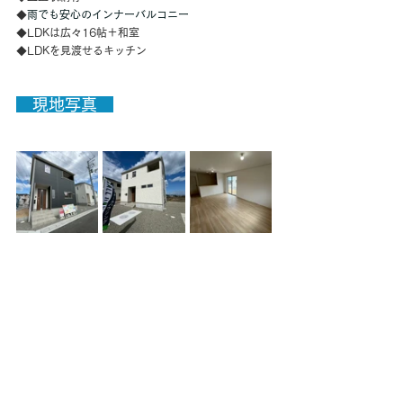
◆
雨でも安心のインナーバルコニー
◆LDKは広々16帖＋和室
◆LDKを見渡せるキッチン
　現地写真　