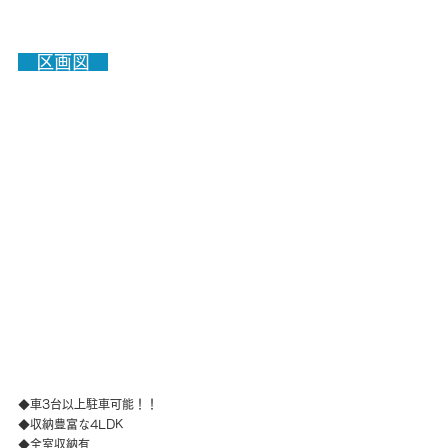
　区画図　
◆車3台以上駐車可能！！
◆収納豊富な4LDK
◆全室収納有