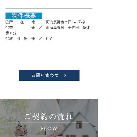
　物件概要　
◯所　　在　　地　／　河内長野市木戸1-17-9
◯交　　　　　通　／　南海高野線「千代田」駅徒
歩２分
◯取　引　態　様　／　
仲介
お問い合わせ