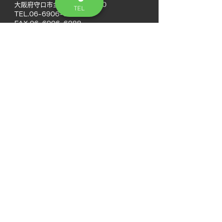
大阪府守口市金田町4丁目1-10
TEL
TEL.06-6906-6277
FAX.06-6906-6288
◆門真営業所
〒571-0043
大阪府門真市桑才新町12-9
MAP
◆南大阪営業所
〒594-0041
大阪府和泉市いぶき野5丁目7-50
MAP
TEL.072-592-8980
FAX.072-592-8988
◆徳島営業所
〒770-0937
徳島県徳島市富田橋2丁目1-3
MAP
ウォール徳島ビル
TEL.088-678-7169
FAX.088-678-7179
◆高松営業所
〒760-0080
香川県高松市木太町5046-11