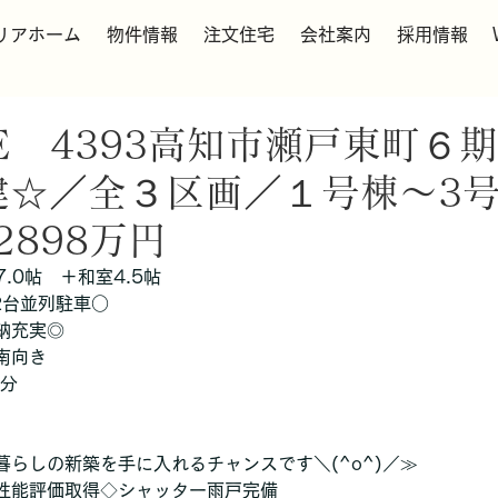
リアホーム
物件情報
注文住宅
会社案内
採用情報
RE 4393高知市瀬戸東町
建☆／全３区画／１号棟～
2898万円
7.0帖　＋和室4.5帖　
2台並列駐車○
納充実◎
南向き
4分
らしの新築を手に入れるチャンスです＼(^o^)／≫
性能評価取得◇シャッター雨戸完備