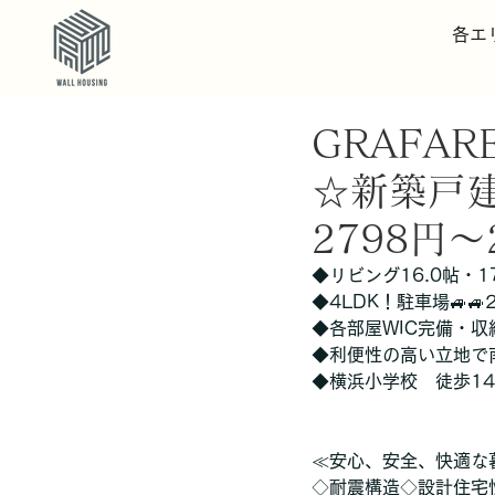
各エ
GRAFA
☆新築戸
2798円～
◆リビング16.0帖・1
◆4LDK！駐車場🚙
◆各部屋WIC完備・収
◆利便性の高い立地で
◆横浜小学校　徒歩1
≪安心、安全、快適な暮
◇耐震構造◇設計住宅