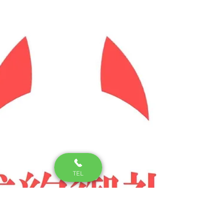
【ご成約】今治市北鳥
生町／新築戸建のご成
約ありがとうございま
した。
TEL