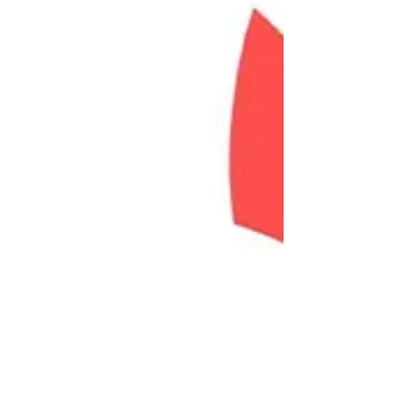
市駅」歩5分 ◯取 引 態 様 ／
売主