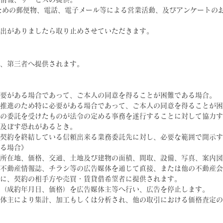
ための郵便物、電話、電子メール等による営業活動、及びアンケートの
出がありましたら取り止めさせていただきます。
、第三者へ提供されます。
要がある場合であって、ご本人の同意を得ることが困難である場合。
推進のため特に必要がある場合であって、ご本人の同意を得ることが困
の委託を受けたものが法令の定める事務を遂行することに対して協力す
及ぼす恐れがあるとき。
契約を終結している信頼出来る業務委託先に対し、必要な範囲で開示す
る場合》
所在地、価格、交通、土地及び建物の面積、間取、設備、写真、案内図
不動産情報誌、チラシ等の広告媒体を通じて直接、または他の不動産会
に、契約の相手方や売買・賃貸借希望者に提供されます。
（成約年月日、価格）を広告媒体主等へ行い、広告を停止します。
体主により集計、加工もしくは分析され、他の取引における価格査定の