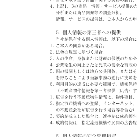
上記1、3の商品・情報・サービス提供の
分析または商品開発等の調査分析。
情報、サービスの提供は、ご本人からの申
5. 個人情報の第三者への提供
当社が保有する個人情報は、以下の場合に
ご本人の同意がある場合。
法令の規定に基づく場合。
人の生命、身体または財産の保護のため必
公衆衛生の向上または児童の健全な育成の
国の機関もしくは地方公共団体、またはそ
を得ることにより当該事務の遂行に支障を
利用目的の達成に必要な範囲で、機密保持
《不動産物件情報を第三者提供（広告）す
広告を行う不動産物件情報は、物件種目、
指定流通機構への登録、インターネット、
の不動産会社が広告を行う場合等を含む）
契約が成立した場合は、速やかに成約報告
成約情報は、指定流通機構や民間の広告媒
6. 個人情報の安全管理措置