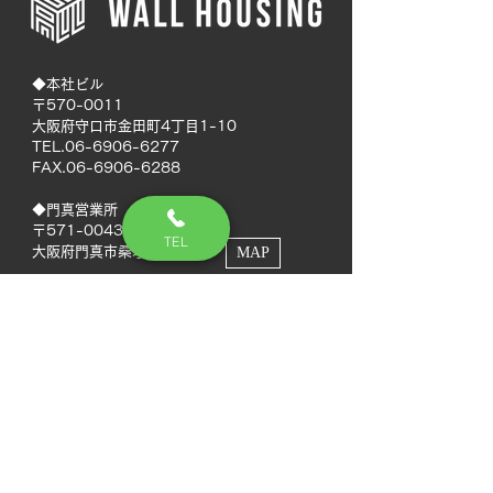
◆本社ビル
〒570-0011
大阪府守口市金田町4丁目1-10
TEL.06-6906-6277
FAX.06-6906-6288
◆門真営業所
〒571-0043
TEL
大阪府門真市桑才新町12-9
MAP
◆南大阪営業所
〒594-0041
大阪府和泉市いぶき野5丁目7-50
MAP
TEL.072-592-8980
FAX.072-592-8988
◆徳島営業所
〒770-0937
徳島県徳島市富田橋2丁目1-3
MAP
ウォール徳島ビル